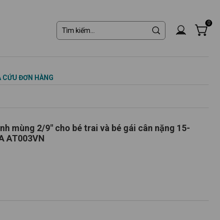
0
 CỨU ĐƠN HÀNG
 mùng 2/9" cho bé trai và bé gái cân nặng 15-
45kg - Áo thun trẻ em LOZA AT003VN