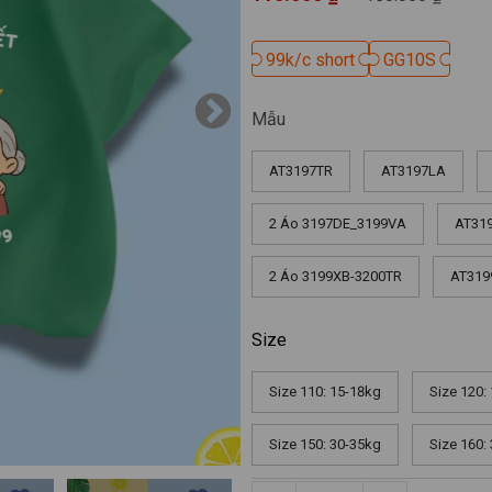
99k/c short
99k/c short
GG10S
GG10S
Mẫu
AT3197TR
AT3197LA
2 Áo 3197DE_3199VA
AT31
2 Áo 3199XB-3200TR
AT319
Size
Size 110: 15-18kg
Size 120:
Size 150: 30-35kg
Size 160: