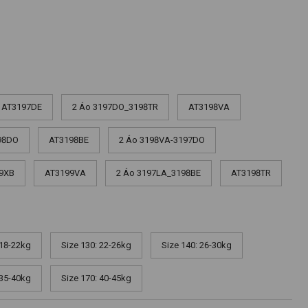
AT3197DE
2 Áo 3197DO_3198TR
AT3198VA
98DO
AT3198BE
2 Áo 3198VA-3197DO
9XB
AT3199VA
2 Áo 3197LA_3198BE
AT3198TR
 18-22kg
Size 130: 22-26kg
Size 140: 26-30kg
 35-40kg
Size 170: 40-45kg