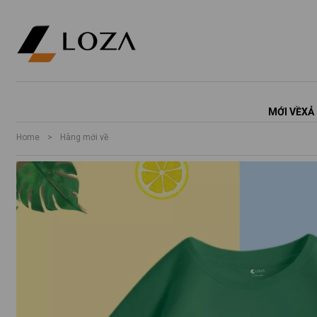
MỚI VỀ
XẢ
Home
>
Hàng mới về