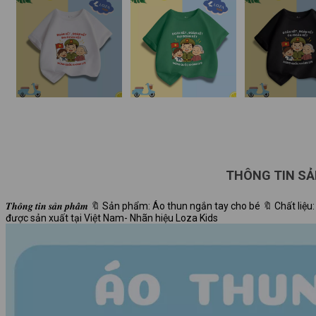
THÔNG TIN S
𝑻𝒉𝒐̂𝒏𝒈 𝒕𝒊𝒏 𝒔𝒂̉𝒏 𝒑𝒉𝒂̂̉𝒎 🔖 Sản phẩm: Áo thun ngắn tay cho bé 🔖
được sản xuất tại Việt Nam- Nhãn hiệu Loza Kids