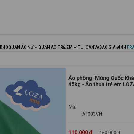
 KHO
QUẦN ÁO NỮ
QUẦN ÁO TRẺ EM
TÚI CANVAS
ÁO GIA ĐÌNH
TRA
Áo phông "Mừng Quốc Khánh
AT003VN
Mã:
AT003VN
110.000 ₫
160.000 ₫