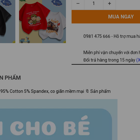
MUA NGAY
MUA NGAY
0981 475 666 - Hỗ trợ mua hà
Miễn phí vận chuyển với đơn
Đổi trả hàng trong 15 ngày
(X
ẢN PHẨM
 Chất liệu: 95% Cotton 5% Spandex, co giãn mềm mại 🔖 Sản phẩm