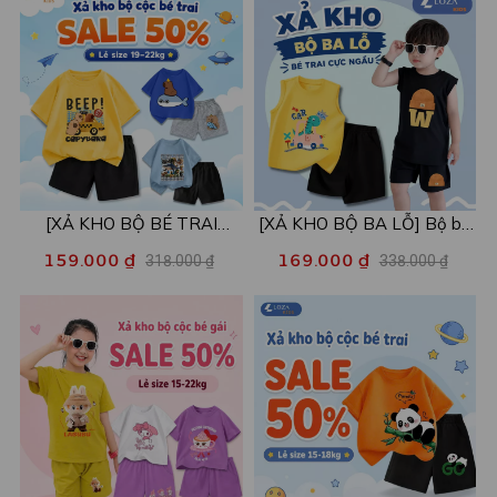
[XẢ KHO BỘ BÉ TRAI
[XẢ KHO BỘ BA LỖ] Bộ ba
SIZE120] Bộ đồ cho bé trai
lỗ cho bé trai nhiều mẫu lẻ
159.000 ₫
169.000 ₫
318.000 ₫
338.000 ₫
nhiều mẫu - Quần áo bé trai
size từ 15-40kg - Quần áo
từ 19-22kg - Loza Kids
bé trai - Loza Kids XABL01
XB003