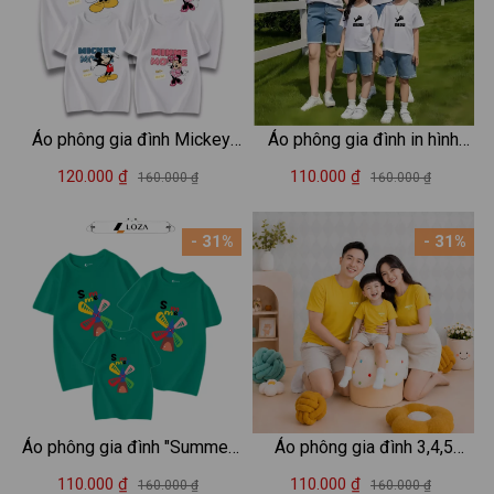
Áo phông gia đình Mickey
Áo phông gia đình in hình
mẫu mới 2025 - Áo đồng
Mèo - Áo thun đồng phục gia
120.000 ₫
110.000 ₫
160.000 ₫
160.000 ₫
phục gia đình du lịch biển –
đình 3-4-5 người - Loza
Mã GĐ3166-3167
RT3040-AT3040
- 31%
- 31%
Áo phông gia đình "Summer"
Áo phông gia đình 3,4,5
- Áo thun đồng phục gia đình
người chữ HELLO mặt cười -
110.000 ₫
110.000 ₫
160.000 ₫
160.000 ₫