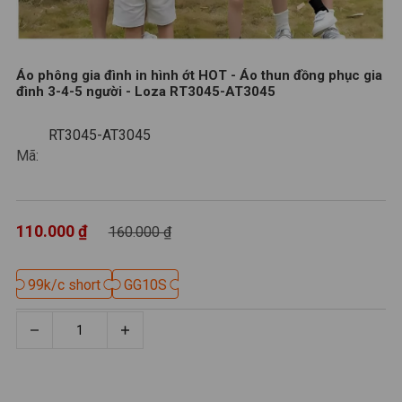
Áo phông gia đình in hình ớt HOT - Áo thun đồng phục gia
đình 3-4-5 người - Loza RT3045-AT3045
RT3045-AT3045
RT3045-AT3045
Mã:
110.000 ₫
160.000 ₫
99k/c short
99k/c short
GG10S
GG10S