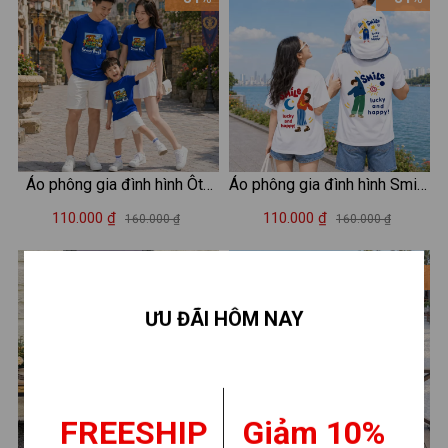
Áo phông gia đình hình Ôto
Áo phông gia đình hình Smile
Family Vacation - Loza
đáng yêu - Áo đồng phục gia
110.000 ₫
110.000 ₫
160.000 ₫
160.000 ₫
GD005
đình – Mã GĐ012
- 31%
- 31%
ƯU ĐÃI HÔM NAY
FREESHIP
Giảm 10%