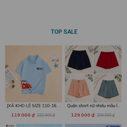
3-4-5 người - Loza mã
Loza GĐ8616
GĐ3134
TOP SALE
[XẢ KHO LẺ SIZE 110-160]
Quần short nữ nhiều mẫu lẻ
Áo POLO cho bé in hình nhiều
size xả kho - Combo 2c chỉ
119.000 ₫
129.000 ₫
220.000 ₫
250.000 ₫
mẫu - Áo trẻ em từ 15-42kg
còn 99k/c - Loza XA016
- Loza Kids XPL001