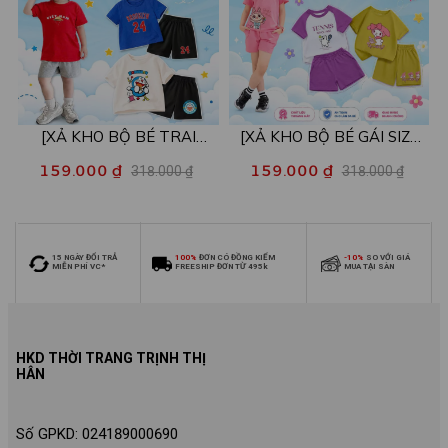
[XẢ KHO BỘ BÉ TRAI
[XẢ KHO BỘ BÉ GÁI SIZE
SIZE140] Bộ đồ cho bé trai
140] Bộ đồ cho bé gái nhiều
159.000 ₫
159.000 ₫
318.000 ₫
318.000 ₫
nhiều mẫu - Quần áo bé trai
mẫu - Quần áo bé gái từ 26-
từ 26-30kg - Loza Kids
30kg - Loza Kids XB006
XB009
15 NGÀY ĐỔI TRẢ
100%
ĐƠN CÓ ĐỒNG KIỂM
-10%
SO VỚI GIÁ
MIỄN PHÍ VC*
FREESHIP ĐƠN TỪ 495k
MUA TẠI SÀN
HKD THỜI TRANG TRỊNH THỊ
HÂN
Số GPKD: 024189000690