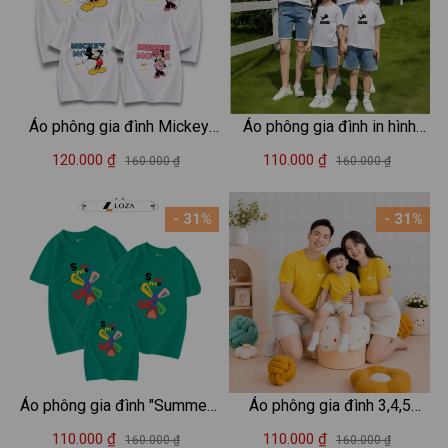
Áo phông gia đình Mickey
Áo phông gia đình in hình
mẫu mới 2025 - Áo đồng
Mèo - Áo thun đồng phục gia
120.000 ₫
110.000 ₫
160.000 ₫
160.000 ₫
phục gia đình du lịch biển –
đình 3-4-5 người - Loza
Mã GĐ3166-3167
RT3040-AT3040
- 31%
- 31%
Áo phông gia đình "Summer"
Áo phông gia đình 3,4,5
- Áo thun đồng phục gia đình
người chữ HELLO mặt cười -
110.000 ₫
110.000 ₫
160.000 ₫
160.000 ₫