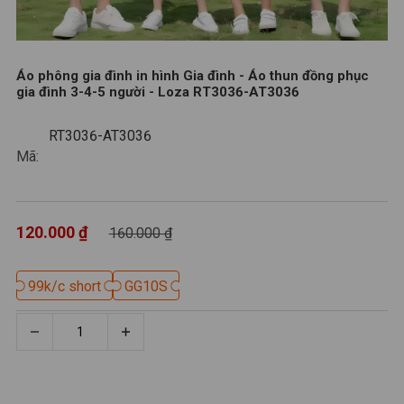
Áo phông gia đình in hình Gia đình - Áo thun đồng phục
gia đình 3-4-5 người - Loza RT3036-AT3036
RT3036-AT3036
RT3036-AT3036
Mã:
120.000 ₫
160.000 ₫
99k/c short
99k/c short
GG10S
GG10S