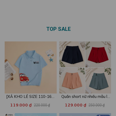
3-4-5 người - Loza mã
Loza GĐ8616
GĐ3134
TOP SALE
[XẢ KHO LẺ SIZE 110-160]
Quần short nữ nhiều mẫu lẻ
Áo POLO cho bé in hình nhiều
size xả kho - Combo 2c chỉ
119.000 ₫
129.000 ₫
220.000 ₫
250.000 ₫
mẫu - Áo trẻ em từ 15-42kg
còn 99k/c - Loza XA016
- Loza Kids XPL001