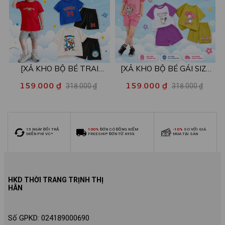
[XẢ KHO BỘ BÉ TRAI
[XẢ KHO BỘ BÉ GÁI SIZE
SIZE140] Bộ đồ cho bé trai
140] Bộ đồ cho bé gái nhiều
159.000 ₫
159.000 ₫
318.000 ₫
318.000 ₫
nhiều mẫu - Quần áo bé trai
mẫu - Quần áo bé gái từ 26-
từ 26-30kg - Loza Kids
30kg - Loza Kids XB006
XB009
15 NGÀY ĐỔI TRẢ
100%
ĐƠN CÓ ĐỒNG KIỂM
-10%
SO VỚI GIÁ
MIỄN PHÍ VC*
FREESHIP ĐƠN TỪ 495k
MUA TẠI SÀN
HKD THỜI TRANG TRỊNH THỊ
HÂN
Số GPKD: 024189000690