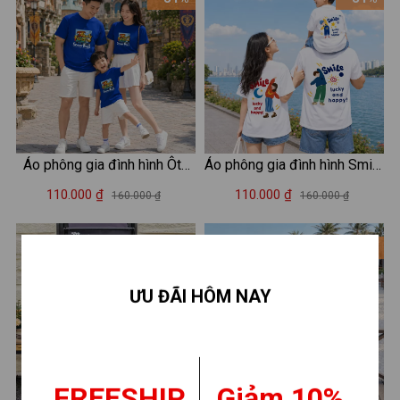
Áo phông gia đình hình Ôto
Áo phông gia đình hình Smile
Family Vacation - Loza
đáng yêu - Áo đồng phục gia
110.000 ₫
110.000 ₫
160.000 ₫
160.000 ₫
GD005
đình – Mã GĐ012
- 31%
- 31%
ƯU ĐÃI HÔM NAY
FREESHIP
Giảm 10%