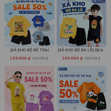
[XẢ KHO BỘ BÉ TRAI
[XẢ KHO BỘ BA LỖ] Bộ ba
SIZE120] Bộ đồ cho bé trai
lỗ cho bé trai nhiều mẫu lẻ
159.000 ₫
169.000 ₫
318.000 ₫
338.000 ₫
nhiều mẫu - Quần áo bé trai
size từ 15-40kg - Quần áo
từ 19-22kg - Loza Kids
bé trai - Loza Kids XABL01
XB003