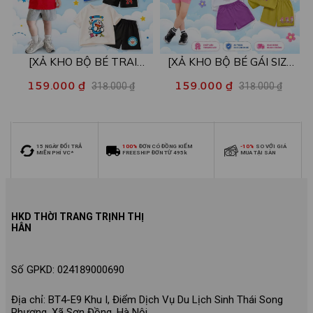
[XẢ KHO BỘ BÉ TRAI
[XẢ KHO BỘ BÉ GÁI SIZE
SIZE140] Bộ đồ cho bé trai
140] Bộ đồ cho bé gái nhiều
159.000 ₫
159.000 ₫
318.000 ₫
318.000 ₫
nhiều mẫu - Quần áo bé trai
mẫu - Quần áo bé gái từ 26-
từ 26-30kg - Loza Kids
30kg - Loza Kids XB006
XB009
15 NGÀY ĐỔI TRẢ
100%
ĐƠN CÓ ĐỒNG KIỂM
-10%
SO VỚI GIÁ
MIỄN PHÍ VC*
FREESHIP ĐƠN TỪ 495k
MUA TẠI SÀN
HKD THỜI TRANG TRỊNH THỊ
HÂN
Số GPKD: 024189000690
Địa chỉ: BT4-E9 Khu I, Điểm Dịch Vụ Du Lịch Sinh Thái Song
Phương, Xã Sơn Đồng, Hà Nội