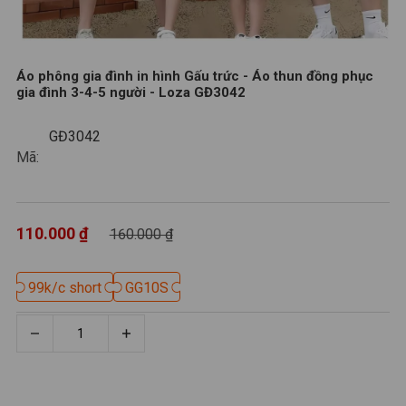
Áo phông gia đình in hình Gấu trức - Áo thun đồng phục
gia đình 3-4-5 người - Loza GĐ3042
GĐ3042
GĐ3042
Mã:
110.000 ₫
160.000 ₫
99k/c short
99k/c short
GG10S
GG10S