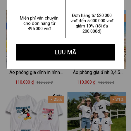
110.000 ₫
180.000 ₫
160.000 ₫
260.000 ₫
phục gia đình 3-4-5 người -
- Loza RT8640
Loza GĐ3034
Đơn hàng từ 520.000
- 31%
- 31%
Miễn phí vận chuyển
vnđ đến 5.000.000 vnđ
cho đơn hàng từ
giảm 10% (tối đa
495.000 vnđ
200.000đ)
LƯU MÃ
Áo phông gia đình in hình
Áo phông gia đình 3,4,5
mặt cười - Áo thun đồng
người hình Mickey- Minnie –
110.000 ₫
110.000 ₫
160.000 ₫
160.000 ₫
phục gia đình 3-4-5 người -
Mã GĐ022
Loza GĐ3039
- 25%
- 31%