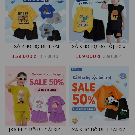
[XẢ KHO BỘ BÉ TRAI
[XẢ KHO BỘ BA LỖ] Bộ ba
SIZE120] Bộ đồ cho bé trai
lỗ cho bé trai nhiều mẫu lẻ
159.000 ₫
169.000 ₫
318.000 ₫
338.000 ₫
nhiều mẫu - Quần áo bé trai
size từ 15-40kg - Quần áo
từ 19-22kg - Loza Kids
bé trai - Loza Kids XABL01
XB003
[XẢ KHO BỘ BÉ GÁI SIZE
[XẢ KHO BỘ BÉ TRAI SIZE