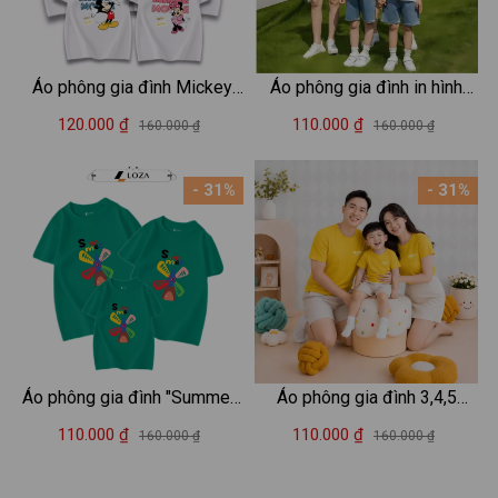
Áo phông gia đình Mickey
Áo phông gia đình in hình
mẫu mới 2025 - Áo đồng
Mèo - Áo thun đồng phục gia
120.000 ₫
110.000 ₫
160.000 ₫
160.000 ₫
phục gia đình du lịch biển –
đình 3-4-5 người - Loza
Mã GĐ3166-3167
RT3040-AT3040
- 31%
- 31%
Áo phông gia đình "Summer"
Áo phông gia đình 3,4,5
- Áo thun đồng phục gia đình
người chữ HELLO mặt cười -
110.000 ₫
110.000 ₫
160.000 ₫
160.000 ₫
3-4-5 người - Loza mã
Loza GĐ8616
GĐ3134