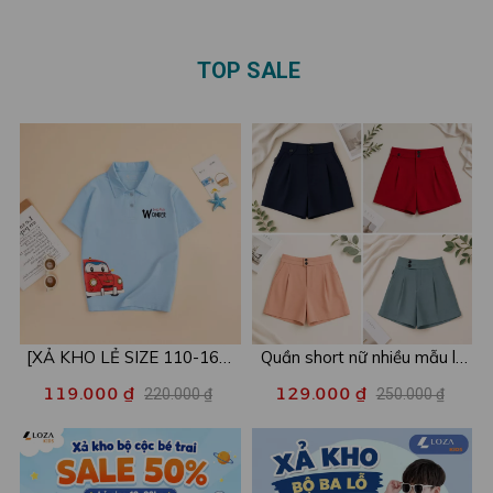
TOP SALE
[XẢ KHO LẺ SIZE 110-160]
Quần short nữ nhiều mẫu lẻ
Áo POLO cho bé in hình nhiều
size xả kho - Combo 2c chỉ
119.000 ₫
129.000 ₫
220.000 ₫
250.000 ₫
mẫu - Áo trẻ em từ 15-42kg
còn 99k/c - Loza XA016
- Loza Kids XPL001