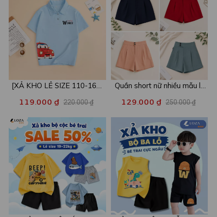
[XẢ KHO LẺ SIZE 110-160]
Quần short nữ nhiều mẫu lẻ
Áo POLO cho bé in hình nhiều
size xả kho - Combo 2c chỉ
119.000 ₫
129.000 ₫
220.000 ₫
250.000 ₫
mẫu - Áo trẻ em từ 15-42kg
còn 99k/c - Loza XA016
- Loza Kids XPL001