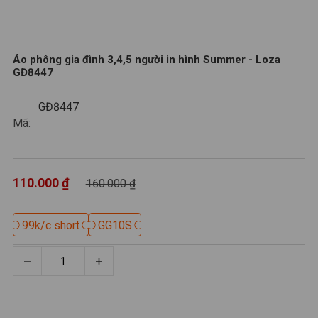
Áo phông gia đình 3,4,5 người in hình Summer - Loza
GĐ8447
GĐ8447
GĐ8447
Mã:
110.000 ₫
160.000 ₫
99k/c short
99k/c short
GG10S
GG10S