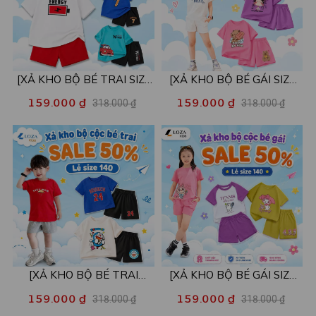
[XẢ KHO BỘ BÉ TRAI SIZE
[XẢ KHO BỘ BÉ GÁI SIZE
130] Bộ đồ cho bé trai nhiều
130] Bộ đồ cho bé gái nhiều
159.000 ₫
159.000 ₫
318.000 ₫
318.000 ₫
mẫu - Quần áo bé trai từ 22-
mẫu - Quần áo bé gái từ 22-
26kg - Loza Kids XB004
26kg - Loza Kids XB005
[XẢ KHO BỘ BÉ TRAI
[XẢ KHO BỘ BÉ GÁI SIZE
SIZE140] Bộ đồ cho bé trai
140] Bộ đồ cho bé gái nhiều
159.000 ₫
159.000 ₫
318.000 ₫
318.000 ₫
nhiều mẫu - Quần áo bé trai
mẫu - Quần áo bé gái từ 26-