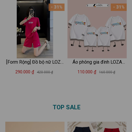
thun nữ form vừa Loza
- 31%
- 31%
VT8221
[Form Rộng] Đồ bộ nữ LOZA
Áo phông gia đình LOZA
I'm a Sucker chất liệu cotton
KIDS 'Vật đổi sao dời nhà
290.000 ₫
110.000 ₫
420.000 ₫
160.000 ₫
- Set đồ nữ thời trang - LOZA
vẫn luôn là nhà ' – Mã
BP103
GĐ3144
TOP SALE