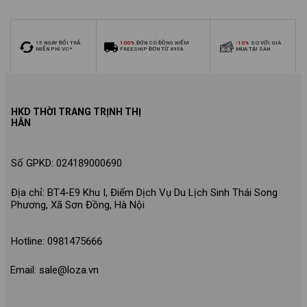
từ 26-30kg - Loza Kids
30kg - Loza Kids XB006
XB009
15 NGÀY ĐỔI TRẢ
100%
ĐƠN CÓ ĐỒNG KIỂM
-10%
SO VỚI GIÁ
MIỄN PHÍ VC*
FREESHIP ĐƠN TỪ 495k
MUA TẠI SÀN
HKD THỜI TRANG TRỊNH THỊ
HÂN
Số GPKD: 024189000690
Địa chỉ: BT4-E9 Khu I, Điểm Dịch Vụ Du Lịch Sinh Thái Song
Phương, Xã Sơn Đồng, Hà Nội
Hotline: 0981475666
Email: sale@loza.vn