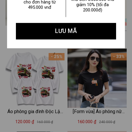
cho đơn hàng từ
giảm 10% (tối đa
495.000 vnđ
200.000đ)
Bộ ba lỗ cho bé trai số 7
Set bộ bé gái in hình Bé gái
LƯU MÃ
Ronaldo size từ 15-40kg -
Hot trend - Loza SB363
210.000 ₫
210.000 ₫
290.000 ₫
290.000 ₫
Bộ quần áo sát nách cho trẻ
em nam Loza Kids BL375
- 25%
- 33%
Áo phông gia đình Độc Lập
[Form vừa] Áo phông nữ
Tự Do, Việt Nam nón lá Loza
𝐋𝐎𝐙𝐀 in chữ "Good Vibes"
120.000 ₫
160.000 ₫
160.000 ₫
240.000 ₫
Kids 2025 – Mã GĐ007
phong cách Hàn Quốc - Áo