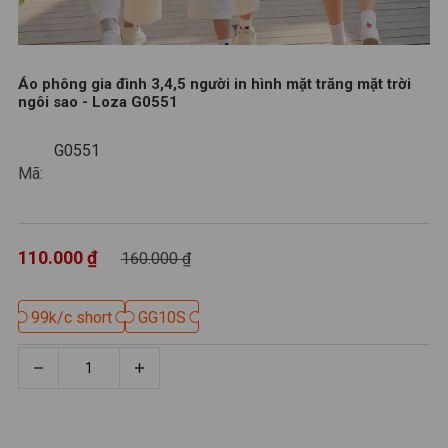
Áo phông gia đình 3,4,5 người in hình mặt trăng mặt trời
ngôi sao - Loza G0551
G0551
G0551
Mã:
110.000 ₫
160.000 ₫
99k/c short
99k/c short
GG10S
GG10S