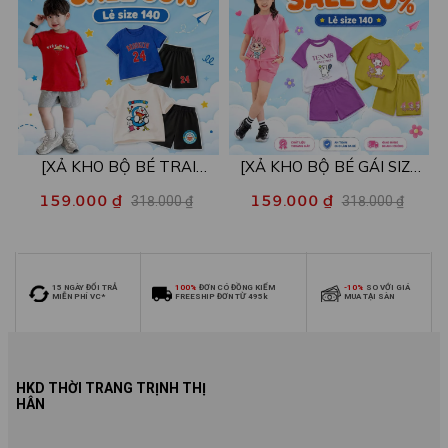
[XẢ KHO BỘ BÉ TRAI
[XẢ KHO BỘ BÉ GÁI SIZE
SIZE140] Bộ đồ cho bé trai
140] Bộ đồ cho bé gái nhiều
159.000 ₫
159.000 ₫
318.000 ₫
318.000 ₫
nhiều mẫu - Quần áo bé trai
mẫu - Quần áo bé gái từ 26-
từ 26-30kg - Loza Kids
30kg - Loza Kids XB006
XB009
15 NGÀY ĐỔI TRẢ
100%
ĐƠN CÓ ĐỒNG KIỂM
-10%
SO VỚI GIÁ
MIỄN PHÍ VC*
FREESHIP ĐƠN TỪ 495k
MUA TẠI SÀN
HKD THỜI TRANG TRỊNH THỊ
HÂN