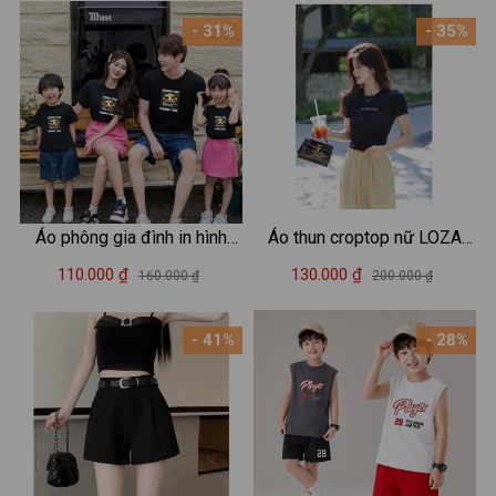
- 31%
- 35%
Áo phông gia đình in hình
Áo thun croptop nữ LOZA
Summer - Áo thun đồng
'Happiness' dáng ôm body -
110.000 ₫
130.000 ₫
160.000 ₫
200.000 ₫
phục gia đình 3-4-5 người -
CR7859
Loza GĐ3034
- 41%
- 28%