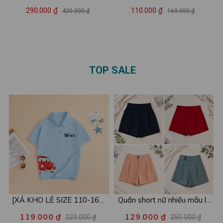
I'm a Sucker chất liệu cotton
KIDS 'Vật đổi sao dời nhà
290.000 ₫
110.000 ₫
420.000 ₫
160.000 ₫
- Set đồ nữ thời trang - LOZA
vẫn luôn là nhà ' – Mã
BP103
GĐ3144
TOP SALE
[XẢ KHO LẺ SIZE 110-160]
Quần short nữ nhiều mẫu lẻ
Áo POLO cho bé in hình nhiều
size xả kho - Combo 2c chỉ
119.000 ₫
129.000 ₫
220.000 ₫
250.000 ₫
mẫu - Áo trẻ em từ 15-42kg
còn 99k/c - Loza XA016