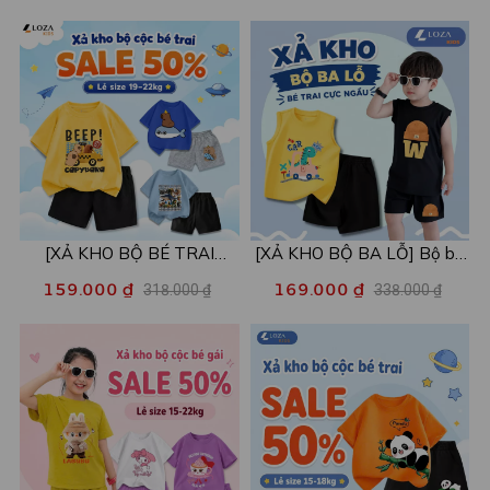
- Loza Kids XPL001
[XẢ KHO BỘ BÉ TRAI
[XẢ KHO BỘ BA LỖ] Bộ ba
SIZE120] Bộ đồ cho bé trai
lỗ cho bé trai nhiều mẫu lẻ
159.000 ₫
169.000 ₫
318.000 ₫
338.000 ₫
nhiều mẫu - Quần áo bé trai
size từ 15-40kg - Quần áo
từ 19-22kg - Loza Kids
bé trai - Loza Kids XABL01
XB003