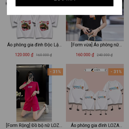
Áo phông gia đình Độc Lập
[Form vừa] Áo phông nữ
Tự Do, Việt Nam nón lá Loza
𝐋𝐎𝐙𝐀 in chữ "Good Vibes"
120.000 ₫
160.000 ₫
160.000 ₫
240.000 ₫
Kids 2025 – Mã GĐ007
phong cách Hàn Quốc - Áo
thun nữ form vừa Loza
- 31%
- 31%
VT8221
[Form Rộng] Đồ bộ nữ LOZA
Áo phông gia đình LOZA