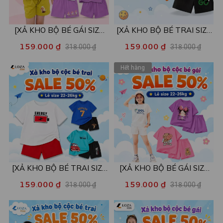
[XẢ KHO BỘ BÉ GÁI SIZE
[XẢ KHO BỘ BÉ TRAI SIZE
110,120] Bộ đồ cho bé gái
110] Bộ đồ cho bé trai nhiều
159.000 ₫
159.000 ₫
318.000 ₫
318.000 ₫
nhiều mẫu - Quần áo bé gái
mẫu - Quần áo bé trai từ 15-
nữ từ 15-22kg - Loza Kids
18kg - Loza Kids XB002
Hết hàng
XB001
[XẢ KHO BỘ BÉ TRAI SIZE
[XẢ KHO BỘ BÉ GÁI SIZE
130] Bộ đồ cho bé trai nhiều
130] Bộ đồ cho bé gái nhiều
159.000 ₫
159.000 ₫
318.000 ₫
318.000 ₫
mẫu - Quần áo bé trai từ 22-
mẫu - Quần áo bé gái từ 22-
26kg - Loza Kids XB004
26kg - Loza Kids XB005