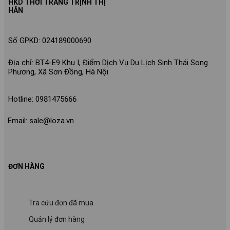
HKD THỜI TRANG TRỊNH THỊ
HÂN
Số GPKD: 024189000690
Địa chỉ: BT4-E9 Khu I, Điểm Dịch Vụ Du Lịch Sinh Thái Song
Phương, Xã Sơn Đồng, Hà Nội
Hotline: 0981475666
Email: sale@loza.vn
ĐƠN HÀNG
Tra cứu đơn đã mua
Quản lý đơn hàng