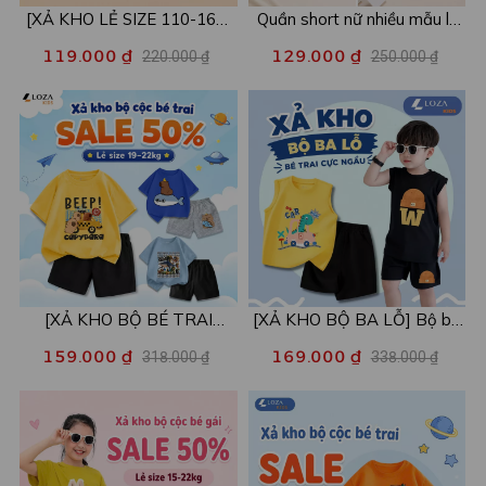
[XẢ KHO LẺ SIZE 110-160]
Quần short nữ nhiều mẫu lẻ
Áo POLO cho bé in hình nhiều
size xả kho - Combo 2c chỉ
119.000 ₫
129.000 ₫
220.000 ₫
250.000 ₫
mẫu - Áo trẻ em từ 15-42kg
còn 99k/c - Loza XA016
- Loza Kids XPL001
[XẢ KHO BỘ BÉ TRAI
[XẢ KHO BỘ BA LỖ] Bộ ba
SIZE120] Bộ đồ cho bé trai
lỗ cho bé trai nhiều mẫu lẻ
159.000 ₫
169.000 ₫
318.000 ₫
338.000 ₫
nhiều mẫu - Quần áo bé trai
size từ 15-40kg - Quần áo
từ 19-22kg - Loza Kids
bé trai - Loza Kids XABL01
XB003