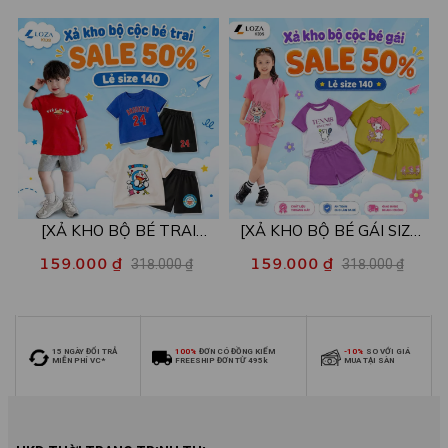
26kg - Loza Kids XB004
26kg - Loza Kids XB005
[XẢ KHO BỘ BÉ TRAI
[XẢ KHO BỘ BÉ GÁI SIZE
SIZE140] Bộ đồ cho bé trai
140] Bộ đồ cho bé gái nhiều
159.000 ₫
159.000 ₫
318.000 ₫
318.000 ₫
nhiều mẫu - Quần áo bé trai
mẫu - Quần áo bé gái từ 26-
từ 26-30kg - Loza Kids
30kg - Loza Kids XB006
XB009
15 NGÀY ĐỔI TRẢ
100%
ĐƠN CÓ ĐỒNG KIỂM
-10%
SO VỚI GIÁ
MIỄN PHÍ VC*
FREESHIP ĐƠN TỪ 495k
MUA TẠI SÀN