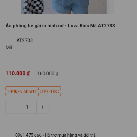
Áo phông bé gái in hình nơ - Loza Kids Mã AT2733
AT2733
AT2733
Mã:
110.000 ₫
160.000 ₫
99k/c short
99k/c short
GG10S
GG10S
0981 475 666 - Hỗ trợ mua hàng và đổi trả