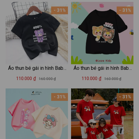
- 31%
- 31%
Áo thun bé gái in hình Baby
Áo thun bé gái in hình Baby
Three - Loza Kids AT2987
three -Loza Kids AT2917
110.000 ₫
110.000 ₫
160.000 ₫
160.000 ₫
- 31%
- 31%