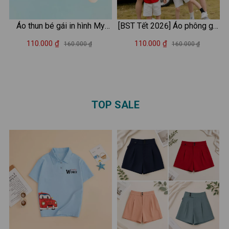
Áo thun bé gái in hình My
[BST Tết 2026] Áo phông gia
Melody - Loza Kids AT051
đình Tết 2026 in hình Ngựa -
110.000 ₫
110.000 ₫
160.000 ₫
160.000 ₫
Áo thun đồng phục gia đình
3-4-5 người - Loza GĐ3523
TOP SALE