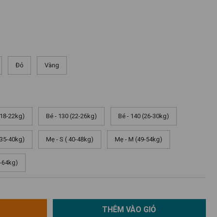
Đỏ
Vàng
(18-22kg)
Bé - 130 (22-26kg)
Bé - 140 (26-30kg)
(35-40kg)
Mẹ - S ( 40-48kg)
Mẹ - M (49-54kg)
9-64kg)
THÊM VÀO GIỎ