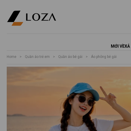
MỚI VỀ
XẢ
Home
>
Quần áo trẻ em
>
Quần áo bé gái
>
Áo phông bé gái