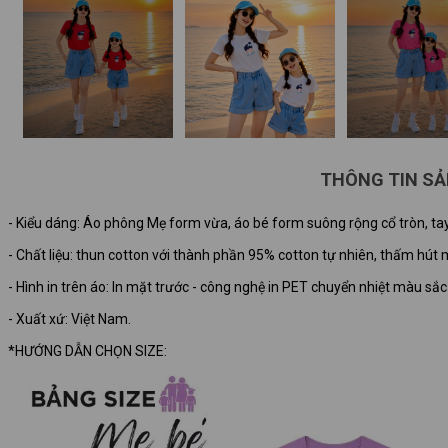
THÔNG TIN S
- Kiểu dáng: Áo phông Mẹ form vừa, áo bé form suông rộng cổ tròn, tay
- Chất liệu: thun cotton với thành phần 95% cotton tự nhiên, thấm hút m
- Hình in trên áo: In mặt trước - công nghệ in PET chuyển nhiệt màu sắ
- Xuất xứ: Việt Nam.
*HƯỚNG DẪN CHỌN SIZE: