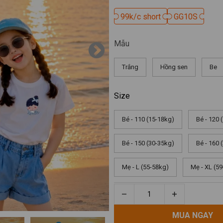
99k/c short
99k/c short
GG10S
GG10S
Mẫu
Trắng
Hồng sen
Be
Size
Bé - 110 (15-18kg)
Bé - 120 
Bé - 150 (30-35kg)
Bé - 160 
Mẹ - L (55-58kg)
Mẹ - XL (5
MUA NGAY
MUA NGAY