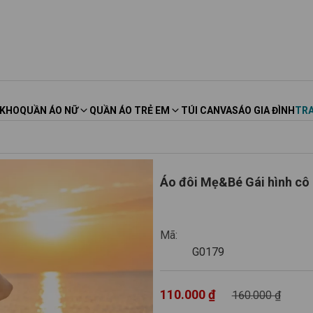
 KHO
QUẦN ÁO NỮ
QUẦN ÁO TRẺ EM
TÚI CANVAS
ÁO GIA ĐÌNH
TRA
Áo đôi Mẹ&Bé Gái hình cô 
G0179
Mã:
G0179
110.000 ₫
160.000 ₫