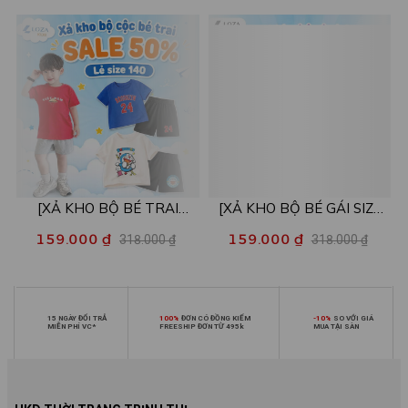
26kg - Loza Kids XB004
26kg - Loza Kids XB005
[XẢ KHO BỘ BÉ TRAI
[XẢ KHO BỘ BÉ GÁI SIZE
SIZE140] Bộ đồ cho bé trai
140] Bộ đồ cho bé gái nhiều
159.000 ₫
159.000 ₫
318.000 ₫
318.000 ₫
nhiều mẫu - Quần áo bé trai
mẫu - Quần áo bé gái từ 26-
từ 26-30kg - Loza Kids
30kg - Loza Kids XB006
XB009
15 NGÀY ĐỔI TRẢ
100%
ĐƠN CÓ ĐỒNG KIỂM
-10%
SO VỚI GIÁ
MIỄN PHÍ VC*
FREESHIP ĐƠN TỪ 495k
MUA TẠI SÀN