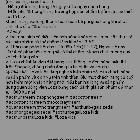
(mùi cơ thể, nước hoa,...).
- Hỗ trợ đổi hàng trong 15 ngày kể từ ngày nhận hàng.
- Miễn phí đổi hàng trong trường hợp sản phẩm bị lỗi hoặc có thiếu
sót từ Loza.
Khách hàng vui lòng thanh toán toàn bộ phí giao hàng khi phát
sinh nhu cầu đổi sản phẩm.
📌𝑳𝒖̛𝒖 𝒚́:
✔ Do màn hình và điều kiện ánh sáng khác nhau, màu sắc thực tế
của sản phẩm có thể chênh lệch khoảng 3-5%
✔ Thời gian phản hồi chat: Từ 08h-17h (T2-T7), Ngoài giờ này
LOZA có phản hồi nhưng sẽ có thể châm trễ hơn chút, mong quý
khách thông cảm.
✔ Loza chỉ nhận đơn đặt hàng qua thông tin đơn hàng hiển thị
trên Shopee, không nhận đơn qua tin nhắn và ghi chú.
🤗 𝑷𝒉𝒂̉𝒏 𝒉𝒐̂̀𝒊: Loza luôn lắng nghe ý kiến phản hồi của khách hàng
về sản phẩm và dịch vụ trên tinh thần: Giữ một khách hàng cũ quý
hơn kiếm một khách hàng mới! Nếu bạn hài lòng về sản phẩm
đừng quên động viên Loza bằng cách đánh giá sản phẩm để nhận
từ 1000 Xu nhé!
#aothuntreem #aophongtreem #aocottontreem
#aocottonchotreem #aococtaytreem
#quanaotreem #thoitrangtreem #aothunbegaisizedai
#aophongbegaisizedai #aothunbegaiLoza Kids
#aothunbetraiLoza Kids #Loza Kids