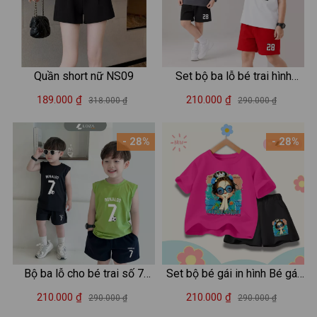
Quần short nữ NS09
Set bộ ba lỗ bé trai hình
"Player 28 Awake and Pray"
189.000 ₫
210.000 ₫
318.000 ₫
290.000 ₫
- Loza Kids BL702
- 28%
- 28%
Bộ ba lỗ cho bé trai số 7
Set bộ bé gái in hình Bé gái
Ronaldo size từ 15-40kg -
Hot trend - Loza SB363
210.000 ₫
210.000 ₫
290.000 ₫
290.000 ₫
Bộ quần áo sát nách cho trẻ