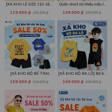
[XẢ KHO LẺ SIZE 110-160]
Quần short nữ nhiều mẫu lẻ
Áo POLO cho bé in hình nhiều
size xả kho - Combo 2c chỉ
119.000 ₫
129.000 ₫
220.000 ₫
250.000 ₫
mẫu - Áo trẻ em từ 15-42kg
còn 99k/c - Loza XA016
- Loza Kids XPL001
[XẢ KHO BỘ BÉ TRAI
[XẢ KHO BỘ BA LỖ] Bộ ba
SIZE120] Bộ đồ cho bé trai
lỗ cho bé trai nhiều mẫu lẻ
159.000 ₫
169.000 ₫
318.000 ₫
338.000 ₫
nhiều mẫu - Quần áo bé trai
size từ 15-40kg - Quần áo
từ 19-22kg - Loza Kids
bé trai - Loza Kids XABL01
XB003