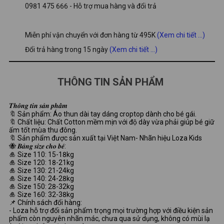
0981 475 666 - Hỗ trợ mua hàng và đổi trả
Miễn phí vận chuyển với đơn hàng từ 495K
(Xem chi tiết ...)
Đổi trả hàng trong 15 ngày
(Xem chi tiết ...)
THÔNG TIN SẢN PHẨM
𝑻𝒉𝒐̂𝒏𝒈 𝒕𝒊𝒏 𝒔𝒂̉𝒏 𝒑𝒉𝒂̂̉𝒎
🔖 Sản phẩm: Áo thun dài tay dáng croptop dành cho bé gái.
🔖 Chất liệu: Chất Cotton mềm mịn với độ dày vừa phải giúp bé giữ
ấm tốt mùa thu đông.
🔖 Sản phẩm được sản xuất tại Việt Nam- Nhãn hiệu Loza Kids
🐝 𝑩𝒂̉𝒏𝒈 𝒔𝒊𝒛𝒆 𝒄𝒉𝒐 𝒃𝒆́:
🎍 Size 110: 15-18kg
🎍 Size 120: 18-21kg
🎍 Size 130: 21-24kg
🎍 Size 140: 24-28kg
🎍 Size 150: 28-32kg
🎍 Size 160: 32-38kg
📌 Chính sách đổi hàng:
- Loza hỗ trợ đổi sản phẩm trọng mọi trường hợp với điều kiện sản
phẩm còn nguyên nhãn mác, chưa qua sử dụng, không có mùi lạ