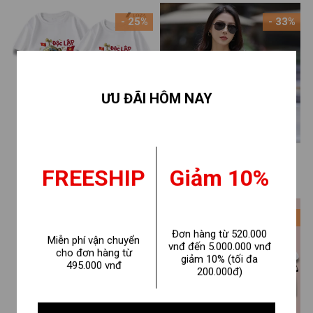
em nam Loza Kids BL375
- 25%
- 33%
ƯU ĐÃI HÔM NAY
Áo phông gia đình Độc Lập
[Form vừa] Áo phông nữ
Tự Do, Việt Nam nón lá Loza
𝐋𝐎𝐙𝐀 in chữ "Good Vibes"
FREESHIP
Giảm 10%
120.000 ₫
160.000 ₫
160.000 ₫
240.000 ₫
Kids 2025 – Mã GĐ007
phong cách Hàn Quốc - Áo
thun nữ form vừa Loza
- 31%
- 31%
VT8221
Đơn hàng từ 520.000
Miễn phí vận chuyển
vnđ đến 5.000.000 vnđ
cho đơn hàng từ
giảm 10% (tối đa
495.000 vnđ
200.000đ)