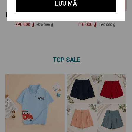
LƯU MÃ
[Form Rộng] Đồ bộ nữ LOZA
Áo phông gia đình LOZA
I'm a Sucker chất liệu cotton
KIDS 'Vật đổi sao dời nhà
290.000 ₫
110.000 ₫
420.000 ₫
160.000 ₫
- Set đồ nữ thời trang - LOZA
vẫn luôn là nhà ' – Mã
BP103
GĐ3144
TOP SALE