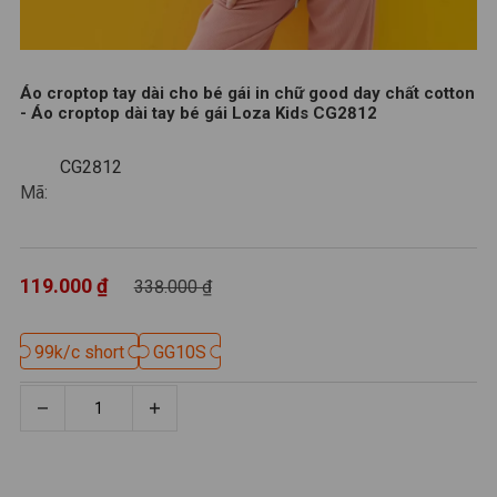
Áo croptop tay dài cho bé gái in chữ good day chất cotton
- Áo croptop dài tay bé gái Loza Kids CG2812
CG2812
CG2812
Mã:
119.000 ₫
338.000 ₫
99k/c short
99k/c short
GG10S
GG10S