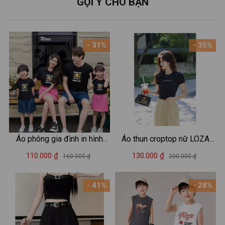
GỢI Ý CHO BẠN
- 31%
- 35%
Áo phông gia đình in hình
Áo thun croptop nữ LOZA
Summer - Áo thun đồng
'Happiness' dáng ôm body -
110.000 ₫
130.000 ₫
160.000 ₫
200.000 ₫
phục gia đình 3-4-5 người -
CR7859
Loza GĐ3034
- 41%
- 28%