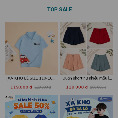
TOP SALE
[XẢ KHO LẺ SIZE 110-160]
Quần short nữ nhiều mẫu lẻ
Áo POLO cho bé in hình nhiều
size xả kho - Combo 2c chỉ
119.000 ₫
129.000 ₫
220.000 ₫
250.000 ₫
mẫu - Áo trẻ em từ 15-42kg
còn 99k/c - Loza XA016
- Loza Kids XPL001