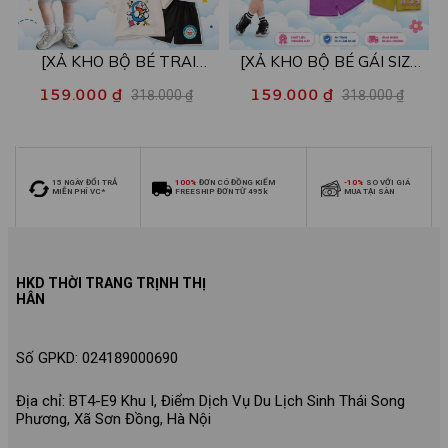
[XẢ KHO BỘ BÉ TRAI
[XẢ KHO BỘ BÉ GÁI SIZE
SIZE140] Bộ đồ cho bé trai
140] Bộ đồ cho bé gái nhiều
159.000 ₫
159.000 ₫
318.000 ₫
318.000 ₫
nhiều mẫu - Quần áo bé trai
mẫu - Quần áo bé gái từ 26-
từ 26-30kg - Loza Kids
30kg - Loza Kids XB006
XB009
15 NGÀY ĐỔI TRẢ
100%
ĐƠN CÓ ĐỒNG KIỂM
-10%
SO VỚI GIÁ
MIỄN PHÍ VC*
FREESHIP ĐƠN TỪ 495k
MUA TẠI SÀN
HKD THỜI TRANG TRỊNH THỊ
HÂN
Số GPKD: 024189000690
Địa chỉ: BT4-E9 Khu I, Điểm Dịch Vụ Du Lịch Sinh Thái Song
Phương, Xã Sơn Đồng, Hà Nội