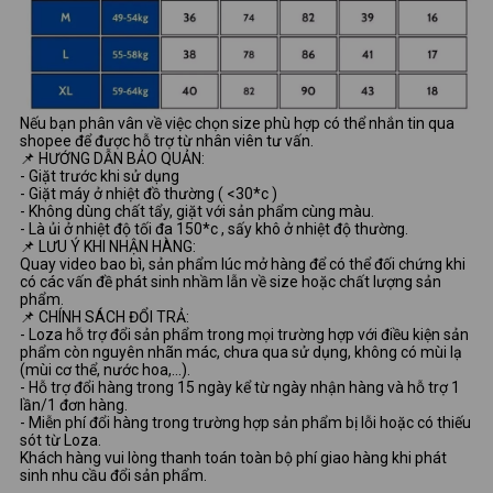
Nếu bạn phân vân về việc chọn size phù hợp có thể nhắn tin qua
shopee để được hỗ trợ từ nhân viên tư vấn.
📌 HƯỚNG DẪN BẢO QUẢN:
- Giặt trước khi sử dụng
- Giặt máy ở nhiệt đồ thường ( <30*c )
- Không dùng chất tẩy, giặt với sản phẩm cùng màu.
- Là ủi ở nhiệt độ tối đa 150*c , sấy khô ở nhiệt độ thường.
📌 LƯU Ý KHI NHẬN HÀNG:
Quay video bao bì, sản phẩm lúc mở hàng để có thể đối chứng khi
có các vấn đề phát sinh nhầm lẫn về size hoặc chất lượng sản
phẩm.
📌 CHÍNH SÁCH ĐỔI TRẢ:
- Loza hỗ trợ đổi sản phẩm trong mọi trường hợp với điều kiện sản
phẩm còn nguyên nhãn mác, chưa qua sử dụng, không có mùi lạ
(mùi cơ thể, nước hoa,...).
- Hỗ trợ đổi hàng trong 15 ngày kể từ ngày nhận hàng và hỗ trợ 1
lần/1 đơn hàng.
- Miễn phí đổi hàng trong trường hợp sản phẩm bị lỗi hoặc có thiếu
sót từ Loza.
Khách hàng vui lòng thanh toán toàn bộ phí giao hàng khi phát
sinh nhu cầu đổi sản phẩm.
- - - - - - - - - - - - - - - - - - - - - - - - - - - - - -