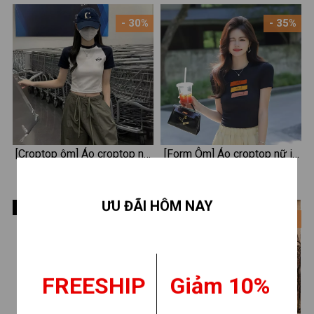
- 30%
- 35%
[Croptop ôm] Áo croptop nữ
[Form Ôm] Áo croptop nữ in
𝐋𝐎𝐙𝐀 chữ Stargir chất liệu
hình - Áo thun croptop dáng
140.000 ₫
130.000 ₫
200.000 ₫
200.000 ₫
cotton bozip - Mã CP7937
ôm ngắn - LOZA CR7862
ƯU ĐÃI HÔM NAY
Hết hàng
- 35%
- 35%
FREESHIP
Giảm 10%