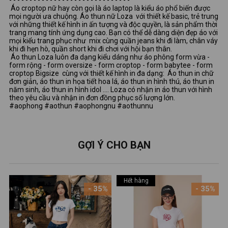
Áo croptop nữ hay còn gọi là áo laptop là kiểu áo phổ biến được
mọi người ưa chuộng. Áo thun nữ Loza với thiết kế basic, trẻ trung
với những thiết kế hình in ấn tượng và độc quyền, là sản phẩm thời
trang mang tính ứng dụng cao. Bạn có thể dễ dàng diện đẹp áo với
mọi kiểu trang phục như mix cùng quần jeans khi đi làm, chân váy
khi đi hẹn hò, quần short khi đi chơi với hội bạn thân.
Áo thun Loza luôn đa dạng kiểu dáng như áo phông form vừa -
form rộng - form oversize - form croptop - form babytee - form
croptop Bigsize cùng với thiết kế hình in đa dạng: Áo thun in chữ
đơn giản, áo thun in họa tiết hoa lá, áo thun in hình thú, áo thun in
năm sinh, áo thun in hình idol …. Loza có nhận in áo thun với hình
theo yêu cầu và nhận in đơn đồng phục số lượng lớn.
#aophong #aothun #aophongnu #aothunnu
GỢI Ý CHO BẠN
Hết hàng
- 35%
- 35%