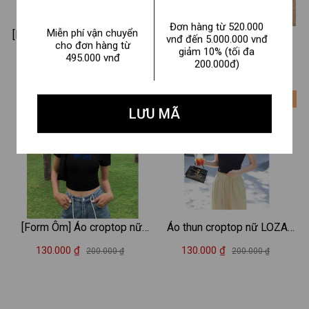
Đơn hàng từ 520.000
Miễn phí vận chuyển
[Form Ôm] Áo croptop kiểu in
Áo Croptop hình chú chó đội
vnđ đến 5.000.000 vnđ
cho đơn hàng từ
giảm 10% (tối đa
hình MICKEY MOUSE - Áo
mũ - Loza CR8580
495.000 vnđ
130.000 ₫
130.000 ₫
200.000 ₫
200.000 ₫
200.000đ)
croptop ôm body - Loza
CR6224
- 35%
- 35%
LƯU MÃ
[Form Ôm] Áo croptop nữ
Áo thun croptop nữ LOZA
One love - Áo thun LOZA
'Happiness' dáng ôm body -
130.000 ₫
130.000 ₫
200.000 ₫
200.000 ₫
dáng croptop ôm - CR7885
CR7859