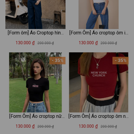
[Form ôm] Áo Croptop hình
[Form Ôm] Áo croptop ôm in
ngôi sao xanh - Loza
hình tim - Áo laptop kiểu chất
130.000 ₫
130.000 ₫
200.000 ₫
200.000 ₫
CR8586
Cotton LOZA CR6381
- 35%
- 35%
[Form Ôm] Áo croptop nữ
[Form Ôm] Áo croptop ôm nữ
Positive - Áo thun LOZA
in chữ - Áo croptop kiểu thời
130.000 ₫
130.000 ₫
200.000 ₫
200.000 ₫
dáng croptop ôm - CR7886
trang LOZA G0072