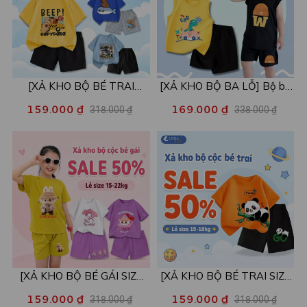
[XẢ KHO BỘ BÉ TRAI
[XẢ KHO BỘ BA LỖ] Bộ ba
SIZE120] Bộ đồ cho bé trai
lỗ cho bé trai nhiều mẫu lẻ
159.000 ₫
169.000 ₫
318.000 ₫
338.000 ₫
nhiều mẫu - Quần áo bé trai
size từ 15-40kg - Quần áo
từ 19-22kg - Loza Kids
bé trai - Loza Kids XABL01
XB003
[XẢ KHO BỘ BÉ GÁI SIZE
[XẢ KHO BỘ BÉ TRAI SIZE
110,120] Bộ đồ cho bé gái
110] Bộ đồ cho bé trai nhiều
159.000 ₫
159.000 ₫
318.000 ₫
318.000 ₫