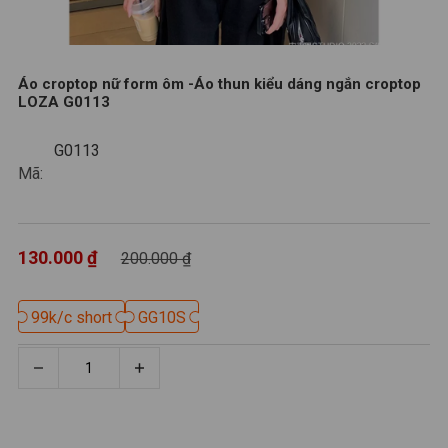
Áo croptop nữ form ôm -Áo thun kiểu dáng ngắn croptop
LOZA G0113
G0113
G0113
Mã:
130.000 ₫
200.000 ₫
99k/c short
99k/c short
GG10S
GG10S